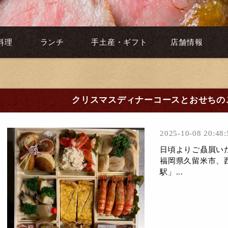
料理
ランチ
手土産・ギフト
店舗情報
クリスマスディナーコースとおせちの
2025-10-08 20:48:
日頃よりご贔屓い
福岡県久留米市、
駅」...